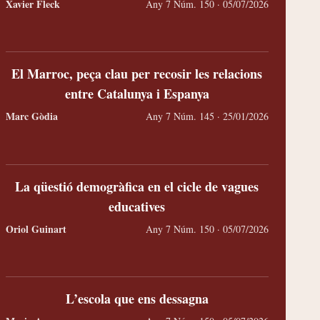
Xavier Fleck
Any 7 Núm. 150 · 05/07/2026
Talaia
El Marroc, peça clau per recosir les relacions
entre Catalunya i Espanya
Marc Gòdia
Any 7 Núm. 145 · 25/01/2026
La qüestió demogràfica en el cicle de vagues
educatives
El marc mental d’un nacionalista
E
Oriol Guinart
Any 7 Núm. 150 · 05/07/2026
ionalisme català no s'alinea amb etiquetes rígides ni
El separat
ogmes ideològics, sinó que aquests s’han d'adaptar
 si cal, cedir completament als objectius nacionals.
L’escola que ens dessagna
Equip Editori
Gonter
Any 5 Núm. 103
· 24/03/2024