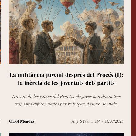
La militància juvenil després del Procés (I):
la inèrcia de les joventuts dels partits
Davant de les ruïnes del Procés, els joves han donat tres
respostes diferenciades per redreçar el rumb del país.
El nac
amb d
Oriol Méndez
5
Any 6 Núm. 134
· 13/07/2025
i,
Quim 