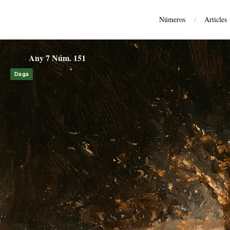
Números
/
Articles
Quan la política explica la història
Any 7 Núm. 151
Daga