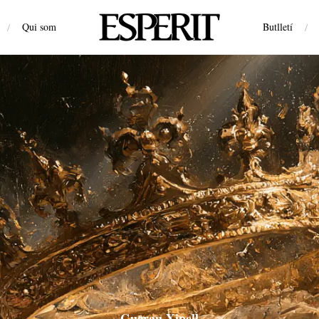
/
Qui som
Butlletí
/
Guerau Xipell