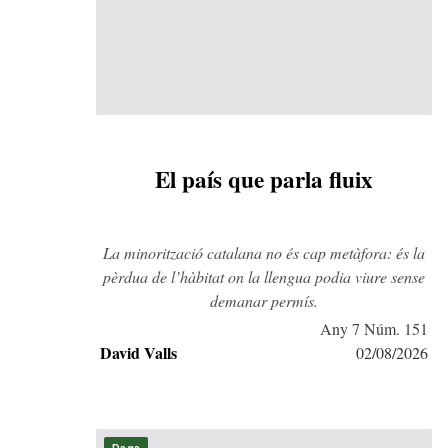
El país que parla fluix
La minorització catalana no és cap metàfora: és la
pèrdua de l’hàbitat on la llengua podia viure sense
demanar permís.
Any 7 Núm. 151
David Valls
02/08/2026