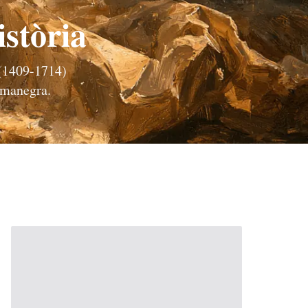
istòria
 (1409-1714)
Comanegra.