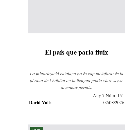
El país que parla fluix
La minorització catalana no és cap metàfora: és la
pèrdua de l’hàbitat on la llengua podia viure sense
demanar permís.
Any 7 Núm. 151
David Valls
02/08/2026