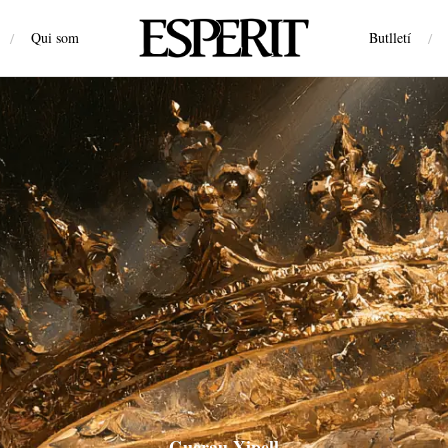
/
Qui som
Butlletí
/
Guerau Xipell