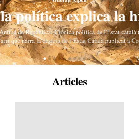
a política explica la h
nima de República: Crònica política de l'Estat català
arri que narra la desfeta de l’Estat Català publicat a 
Articles