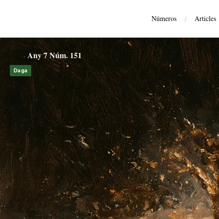
Números
/
Articles
Quan la política explica la història
Any 7 Núm. 151
Daga