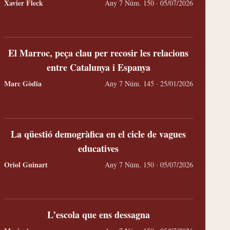
Xavier Fleck
Any 7 Núm. 150 · 05/07/2026
El Marroc, peça clau per recosir les relacions
entre Catalunya i Espanya
Marc Gòdia
Any 7 Núm. 145 · 25/01/2026
La qüestió demogràfica en el cicle de vagues
educatives
l cop d'Estat (I): Curzio Malaparte
Oriol Guinart
Any 7 Núm. 150 · 05/07/2026
Malaparte va descriure diverses temptatives
La p
olucionàries, amb els seus encerts i els seus errors.
L’escola que ens dessagna
Simó
&
Oriol de Mar
ic J. Porta
Any 3 Núm. 73
· 25/12/2022