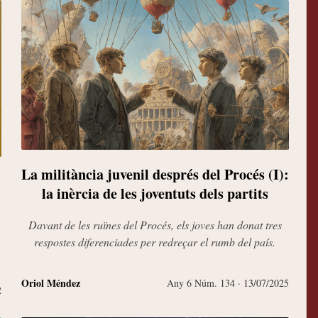
La militància juvenil després del Procés (I):
la inèrcia de les joventuts dels partits
E
Davant de les ruïnes del Procés, els joves han donat tres
respostes diferenciades per redreçar el rumb del país.
rev
Oriol Méndez
Any 6 Núm. 134
· 13/07/2025
2
Joan 
Freder