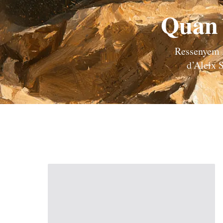
Quan l
Ressenyem À
d’Aleix S