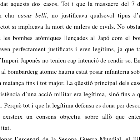
dat aquests dos casos. Tot i que la massacre del 7 d
n clar
casus belli
, no justificava qualsevol tipus d’
tot si implicava la mort de milers de civils. No obsta
t les bombes atòmiques llençades al Japó com el b
ven perfectament justificats i eren legítims, ja que t
Imperi Japonès no tenien cap intenció de rendir-se. En
a al bombardeig atòmic hauria estat posar infanteria sobr
 matança fins i tot major. La qüestió principal dels ca
xistència d’una acció militar era legítima, sinó fins a 
. Perquè tot i que la legítima defensa es dona per desc
o existeix un consens objectiu sobre allò que en
itat.
onar l’escenari de la Segona Guerra Mundial, el ll