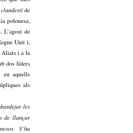
 clandestí
de
cia polonesa
,
. L’agost de
Regne Unit i,
Aliats i a la
mb dos líders
, en aquells
úpliques als
bardejar les
n de llançar
nesos. S’ha