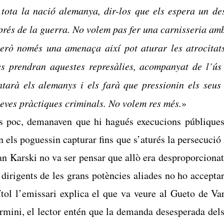
tota la nació alemanya, dir-los que els espera un des
prés de la guerra. No volem pas fer una carnisseria am
erò només una amenaça així pot aturar les atrocitat
es prendran aquestes represàlies, acompanyat de l’ús 
ntarà els alemanys i els farà que pressionin els seus
seves pràctiques criminals. No volem res més.
»
os poc, demanaven que hi hagués execucions públique
on els poguessin capturar fins que s’aturés la persecució 
an Karski no va ser pensar que allò era desproporcionat 
 dirigents de les grans potències aliades no ho accepta
tol l’emissari explica el que va veure al Gueto de Va
mini, el lector entén que la demanda desesperada dels