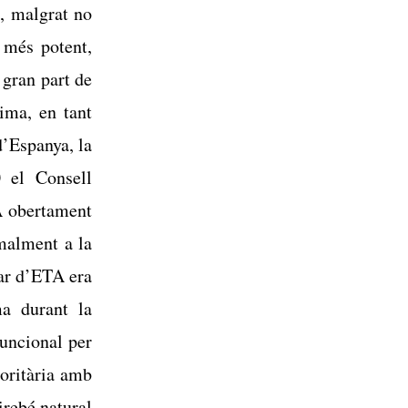
9, malgrat no
 més potent,
 gran part de
tima, en tant
d’Espanya, la
0 el Consell
A obertament
rmalment a la
tar d’ETA era
ma durant la
uncional per
oritària amb
irebé natural