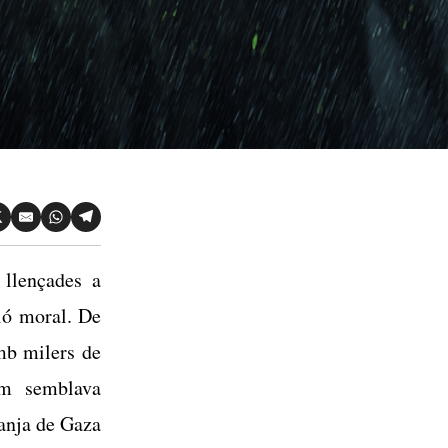
llençades a
ió moral. De
mb milers de
em semblava
Franja de Gaza