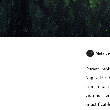
Mida del
Durant mol
Nagasaki i 
la mateixa 
víctimes c
injustificabl