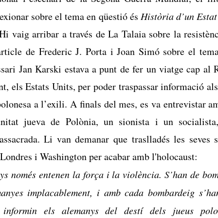
lexionar sobre el tema en qüestió és
Història d’un Estat
Hi vaig arribar a través de
La Talaia sobre la resistèn
article
de Frederic J. Porta i Joan Simó sobre el tema
sari Jan Karski estava a punt de fer un viatge cap al 
t, els Estats Units, per poder traspassar informació als 
polonesa a l’exili. A finals del mes, es va entrevistar a
itat jueva de Polònia, un sionista i un socialista
sacrada. Li van demanar que traslladés les seves s
e Londres i Washington per acabar amb l'holocaust:
ys només entenen la força i la violència. S’han de bom
manyes implacablement, i amb cada bombardeig s’ha
e informin els alemanys del destí dels jueus polo