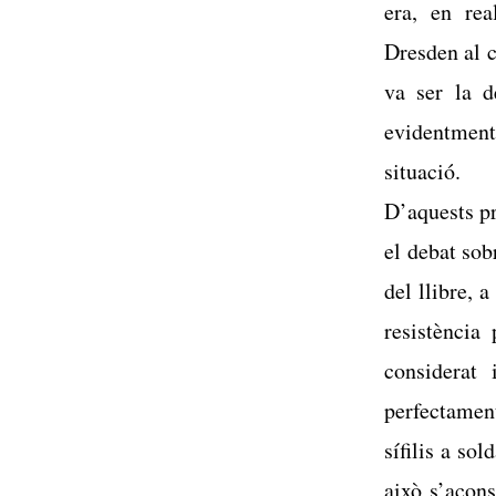
era, en rea
Dresden al c
va ser la d
evidentment
situació.
D’aquests pr
el debat sob
del llibre, 
resistència
considerat 
perfectament
sífilis a so
això s’acons