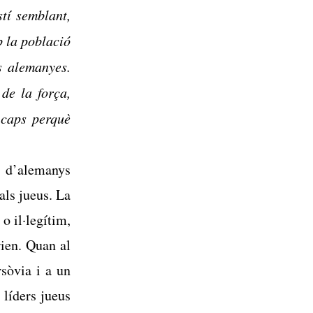
tí semblant,
b la població
s alemanyes.
de la força,
 caps perquè
s d’alemanys
als jueus. La
o il·legítim,
rien. Quan al
rsòvia i a un
 líders jueus