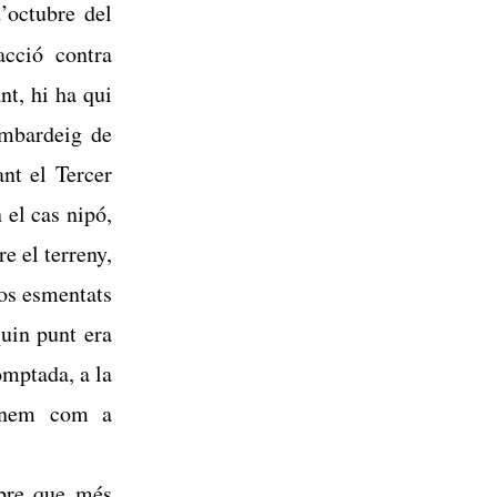
’octubre del
acció contra
nt, hi ha qui
ombardeig de
ant el Tercer
 el cas nipó,
e el terreny,
sos esmentats
quin punt era
omptada, a la
tenem com a
ibre que més