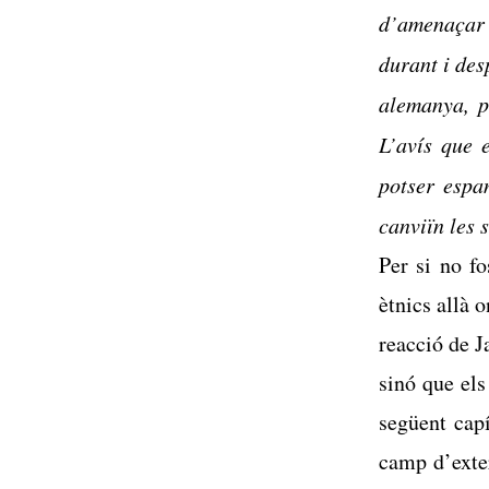
d’amenaçar 
durant i des
alemanya, p
L’avís que 
potser espa
canviïn les 
Per si no f
ètnics allà 
reacció de J
sinó que els
següent capí
camp d’exter