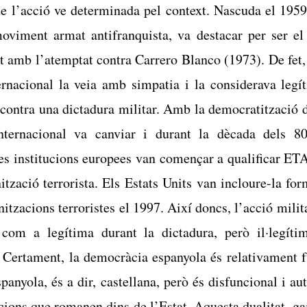
de l’acció ve determinada pel context. Nascuda el 195
moviment armat antifranquista, va destacar per ser el
 amb l’atemptat contra Carrero Blanco (1973). De fet,
ernacional la veia amb simpatia i la considerava legí
 contra una dictadura militar. Amb la democratització 
nternacional va canviar i durant la dècada dels 8
les institucions europees van començar a qualificar ET
tzació terrorista. Els Estats Units van incloure-la fo
anitzacions terroristes el 1997. Així doncs, l’acció mili
com a legítima durant la dictadura, però il·legíti
 Certament, la democràcia espanyola és relativament f
spanyola, és a dir, castellana, però és
disfuncional
i aut
acions que romanen dins de l’Estat. Aquesta dualitat, ga