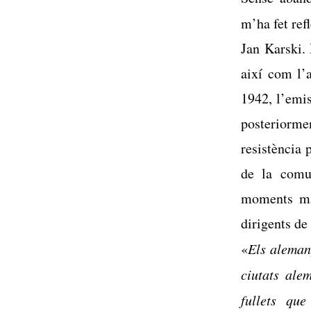
m’ha fet ref
Jan Karski. 
així com
l’
1942, l’emis
posteriormen
resistència 
de la comun
moments mas
dirigents d
«
Els aleman
ciutats ale
fullets qu