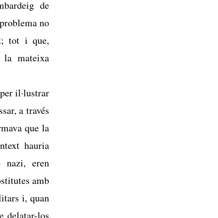
ombardeig de
l problema no
; tot i que,
n la mateixa
er il·lustrar
sar, a través
irmava que la
ntext hauria
ó nazi, eren
ostitutes amb
itars i, quan
e delatar-los