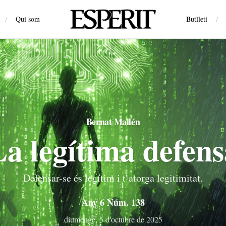
/
Qui som
Butlletí
/
Bernat Mallén
La legítima defens
Defensar-se és legítim i t’atorga legitimitat.
Any 6 Núm. 138
diumenge, 5 d'octubre de 2025