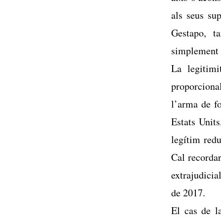
als seus su
Gestapo, ta
simplement 
La legitimi
proporcional
l’arma de f
Estats Units
legítim redu
Cal recordar
extrajudicia
de 2017.
El cas de l