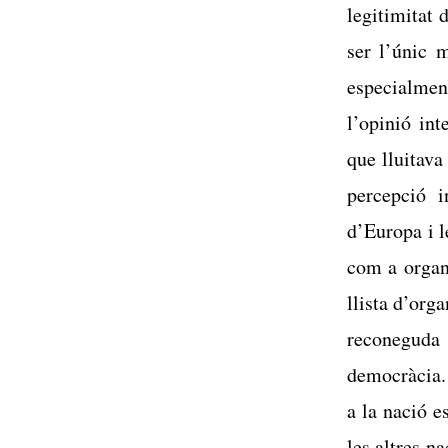
legitimitat 
ser l’únic 
especialment
l’opinió int
que lluitava
percepció i
d’Europa i 
com a organi
llista d’org
reconeguda 
democràcia.
a la nació e
les altres n