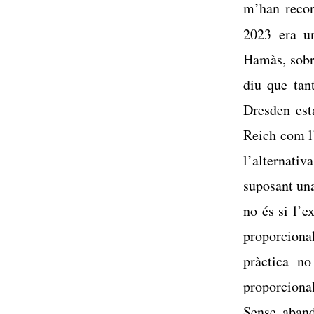
m’han recor
2023 era u
Hamàs, sobre
diu que tan
Dresden esta
Reich com l’
l’alternativ
suposant una
no és si l’e
proporcional
pràctica n
proporcional
Sense aband