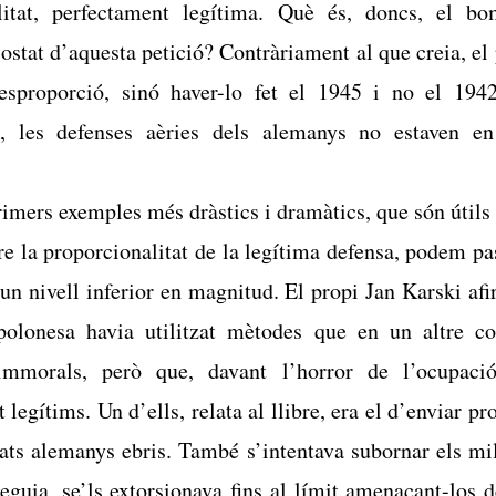
litat, perfectament legítima. Què és, doncs, el b
ostat d’aquesta petició? Contràriament al que creia, e
esproporció, sinó haver-lo fet el 1945 i no el 1942
, les defenses aèries dels alemanys no estaven e
imers exemples més dràstics i dramàtics, que són útils p
re la proporcionalitat de la legítima defensa, podem pas
a un nivell inferior en magnitud. El propi Jan Karski af
 polonesa havia utilitzat mètodes que en un altre co
immorals, però que, davant l’horror de l’ocupaci
 legítims. Un d’ells, relata al llibre, era el d’enviar pr
ldats alemanys ebris. També s’intentava subornar els mil
eguia, se’ls extorsionava fins al límit amenaçant-los d