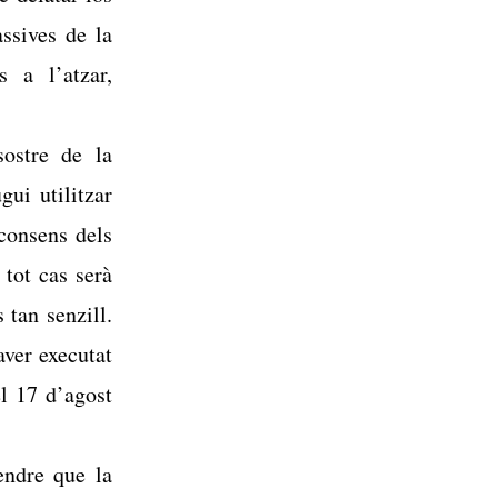
ssives de la
s a l’atzar,
sostre de la
gui utilitzar
consens dels
 tot cas serà
 tan senzill.
aver executat
el 17 d’agost
endre que la