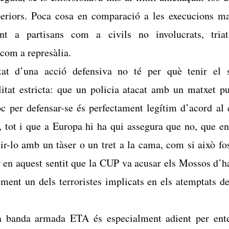
periors. Poca cosa en comparació a les execucions ma
nt a partisans com a civils no involucrats, triat
com a represàlia.
tat d’una acció defensiva no té per què tenir el 
itat estricta: que un policia atacat amb un matxet pu
oc per defensar-se és perfectament legítim d’acord al 
, tot i que a Europa hi ha qui assegura que no, que en
ir-lo amb un tàser o un tret a la cama, com si això fos
 en aquest sentit que la CUP va acusar els Mossos d’h
lment un dels terroristes implicats en els atemptats d
a banda armada ETA és especialment adient per ent