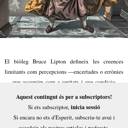
El biòleg Bruce Lipton defineix les creences
limitants com percepcions —encertades o errònies
— que assumim com a veritats i que condicionen
el concepte que tenim de nosaltres mateixos i la
Aquest contingut és per a subscriptors!
manera en què entenem el món. Aquestes creences
inicia sessió
Si ets subscriptor,
es formen durant els primers set anys de vida,
Si encara no ets d'Esperit,
subscriu-te avui
i
etapa en què el cervell es troba en un estat
accedeix als nostres articles i podcasts,