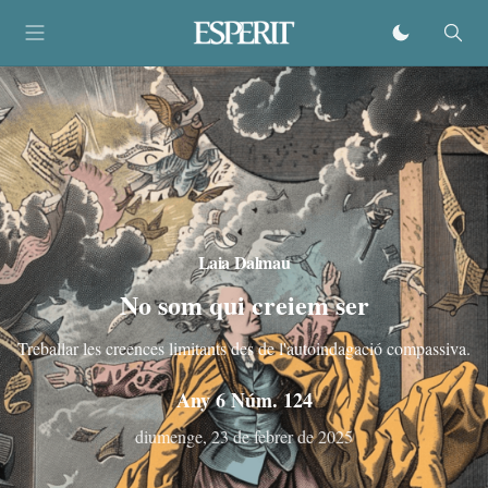
Laia Dalmau
No som qui creiem ser
Treballar les creences limitants des de l'autoindagació compassiva.
Any 6 Núm. 124
diumenge, 23 de febrer de 2025