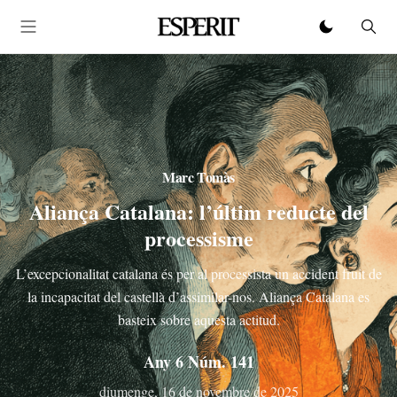
Marc Tomàs
Aliança Catalana: l’últim reducte del
processisme
L’excepcionalitat catalana és per al processista un accident fruit de
la incapacitat del castellà d’assimilar-nos. Aliança Catalana es
basteix sobre aquesta actitud.
Any 6 Núm. 141
diumenge, 16 de novembre de 2025