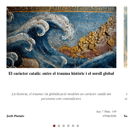
El caràcter català: entre el trauma històric i el soroll global
La història, el trauma i la globalització modelen un caràcter català tan
Cata
persistent com contradictori.
simpl
Any 7 Núm. 149
Jordi Pintado
07/06/2026
Xavier