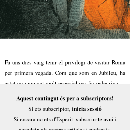
Fa uns dies vaig tenir el privilegi de visitar Roma
per primera vegada. Com que som en Jubileu, ha
estat un moment molt especial per fer pelegrinatge
al cor del catolicisme. L’atzar ha volgut que el
Aquest contingut és per a subscriptors!
viatge coincidís amb el moment en què estic
inicia sessió
Si ets subscriptor,
llegint
La història dels papes
de Diego Sola,
Si encara no ets d'Esperit,
subscriu-te avui
i
publicat per Fragmenta. El llibre és molt
accedeix als nostres articles i podcasts,