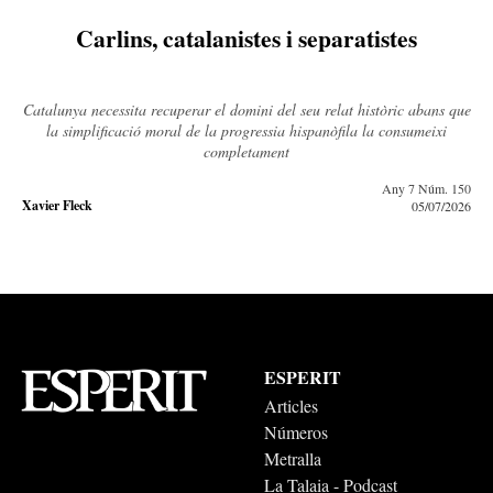
Carlins, catalanistes i separatistes
Catalunya necessita recuperar el domini del seu relat històric abans que
la simplificació moral de la progressia hispanòfila la consumeixi
completament
Any 7 Núm. 150
Xavier Fleck
05/07/2026
ESPERIT
Articles
Números
Metralla
La Talaia - Podcast