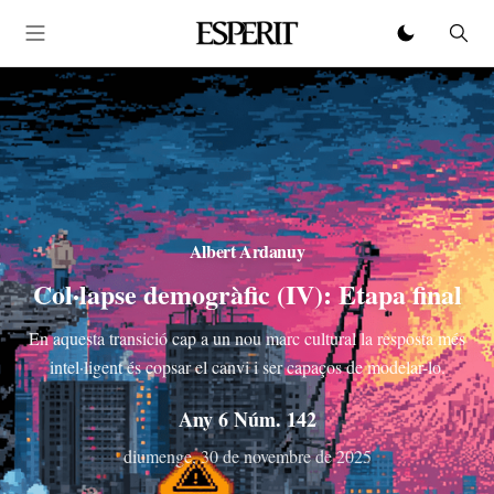
Albert Ardanuy
Col·lapse demogràfic (IV): Etapa final
En aquesta transició cap a un nou marc cultural la resposta més
intel·ligent és copsar el canvi i ser capaços de modelar-lo.
Any 6 Núm. 142
diumenge, 30 de novembre de 2025