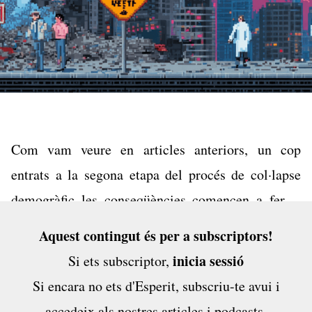
Com vam veure
en articles anteriors
, un cop
entrats a la segona etapa del procés de col·lapse
demogràfic les conseqüències comencen a fer-se
evidents i accelerar-se. Les caigudes de població
Aquest contingut és per a subscriptors!
són cada cop majors i acumulativament
inicia sessió
Si ets subscriptor,
insostenibles per la societat que les pateix. El...
Si encara no ets d'Esperit,
subscriu-te avui
i
accedeix als nostres articles i podcasts,