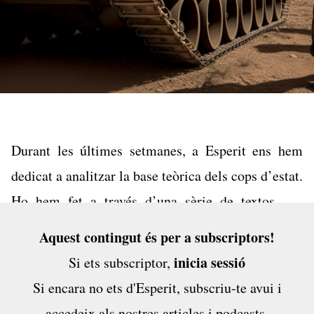
Durant les últimes setmanes, a Esperit ens hem
dedicat a analitzar la base teòrica dels cops d’estat.
Ho hem fet a través d’una sèrie de textos que
resulten crucials per entendre com funciona
Aquest contingut és per a subscriptors!
aquesta manera particular —i amb certa mala
inicia sessió
Si ets subscriptor,
fama— d’assaltar el poder, enderrocar-lo i
Si encara no ets d'Esperit,
subscriu-te avui
i
constituir-ne un de nou. No ha estat en va.
accedeix als nostres articles i podcasts,