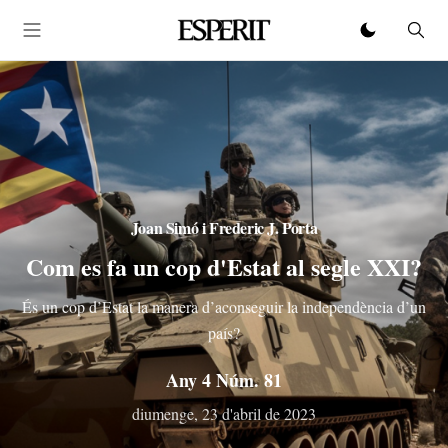
Joan Simó
i
Frederic J. Porta
Com es fa un cop d'Estat al segle XXI?
És un cop d’Estat la manera d’aconseguir la independència d’un
país?
Any 4 Núm. 81
diumenge, 23 d'abril de 2023