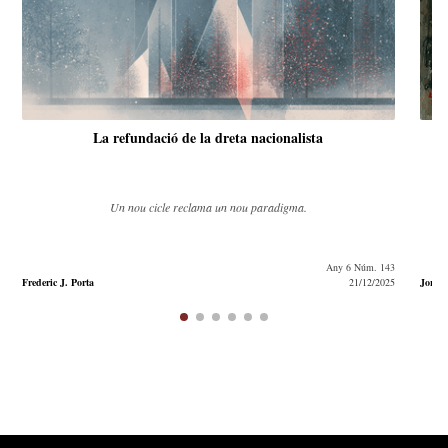
La refundació de la dreta nacionalista
Un nou cicle reclama un nou paradigma.
No hi ha regeneraci
Any 6 Núm. 143
ta
21/12/2025
Jordi Homs