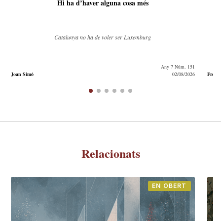
Hi ha d’haver alguna cosa més
Catalunya no ha de voler ser Luxemburg
La propo
Any 7 Núm. 151
02/08/2026
Frederic J. Porta
Relacionats
EN OBERT