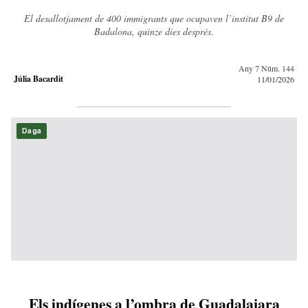
El desallotjament de 400 immigrants que ocupaven l’institut B9 de
Badalona, quinze dies després.
Any 7 Núm. 144
Júlia Bacardit
11/01/2026
Daga
Els indígenes a l’ombra de Guadalajara