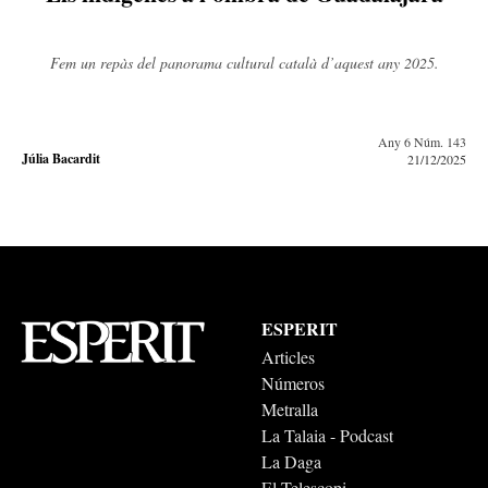
Fem un repàs del panorama cultural català d’aquest any 2025.
Any 6 Núm. 143
Júlia Bacardit
21/12/2025
ESPERIT
Articles
Números
Metralla
La Talaia - Podcast
La Daga
El Telescopi