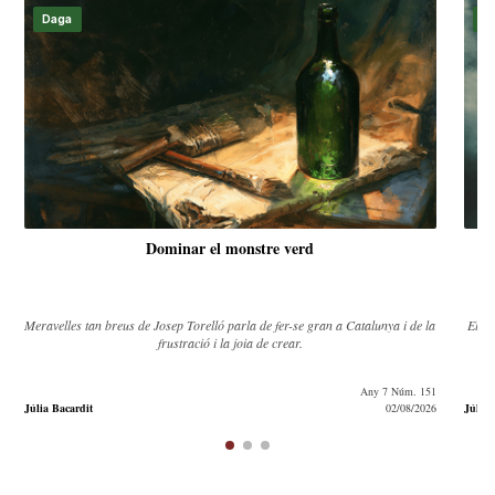
Daga
D
Dominar el monstre verd
Meravelles tan breus de Josep Torelló parla de fer-se gran a Catalunya i de la
El de
frustració i la joia de crear.
Any 7 Núm. 151
Júlia Bacardit
02/08/2026
Júlia 