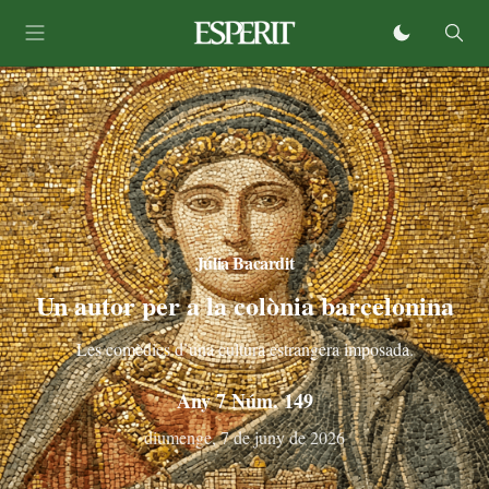
Júlia Bacardit
Un autor per a la colònia barcelonina
Les comèdies d’una cultura estrangera imposada.
Any 7 Núm. 149
diumenge, 7 de juny de 2026