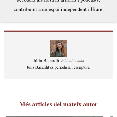
exhaurides. Amat i Uclés estan de moda. Són...
contribuint a un espai independent i lliure.
Júlia Bacardit
@JuliaBacardit
Júlia Bacardit és periodista i escriptora.
Més articles del mateix autor