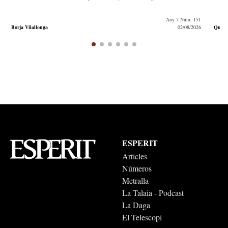
Any 7 Núm. 151
Borja Vilallonga
02/08/2026
Quim 
ESPERIT
Articles
Números
Metralla
La Talaia - Podcast
La Daga
El Telescopi