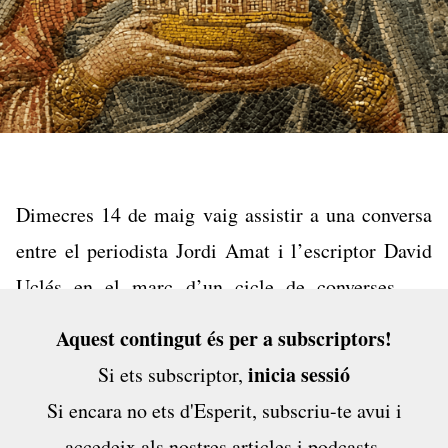
Dimecres 14 de maig vaig assistir a una conversa
entre el periodista Jordi Amat i l’escriptor David
Uclés en el marc d’un cicle de converses del
Caixafòrum. Era un acte de tarda i en un espai
Aquest contingut és per a subscriptors!
tancat, i ara que el dia s’allarga es fa pesat, estar-se
inicia sessió
Si ets subscriptor,
en un amfiteatre a les fosques sembla un càstig.
Si encara no ets d'Esperit,
subscriu-te avui
i
Tanmateix, la sala era plena i les entrades
accedeix als nostres articles i podcasts,