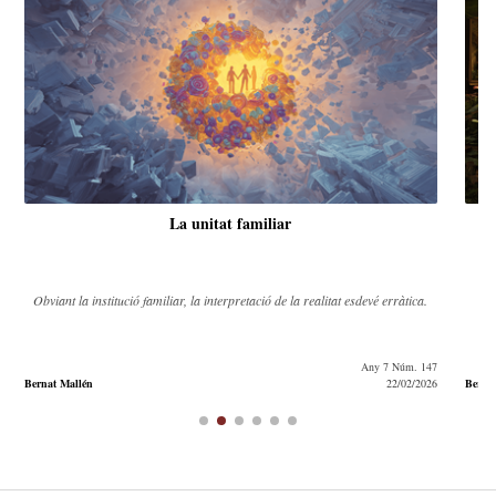
La unitat familiar
Obviant la institució familiar, la interpretació de la realitat esdevé erràtica.
Any 7 Núm. 147
Bernat Mallén
22/02/2026
Berna