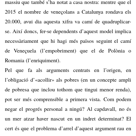
massiu que també s’ha notat a casa nostra: mentre que el
2015 el nombre de veneçolans a Catalunya rondava els
20.000, avui dia aquesta xifra va camí de quadruplicar-
se. Així doncs, fer-se dependents d’aquest model implica
necessàriament que hi hagi més països seguint el camí
de Veneçuela (l’empobriment) que el de Polònia o
Romania (l’enriquiment).
Pel que fa als arguments centrats en l’origen, en
l’obligació d’«acollir» als pobres (en un concepte ampli
de pobresa que inclou tothom que tingui menor renda),
pot ser més comprensible a primera vista. Com podem
negar el progrés personal a ningú? Al capdavall, no és
un mer atzar haver nascut en un indret determinat? El
cert és que el problema d’arrel d’aquest argument rau en