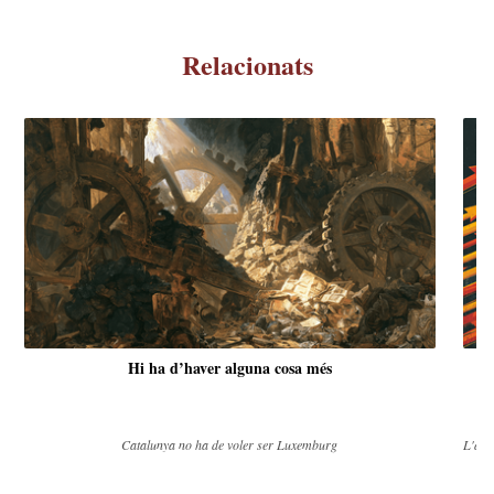
Relacionats
Hi ha d’haver alguna cosa més
Catalunya no ha de voler ser Luxemburg
L'agil