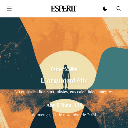
Bernat Mallén
L’argument ètic
No ens calen líders moralistes, ens calen líders íntegres.
Any 5 Núm. 118
diumenge, 17 de novembre de 2024