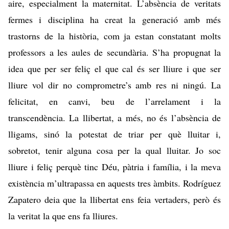
aire, especialment la maternitat. L’absència de veritats
fermes i disciplina ha creat la generació amb més
trastorns de la història, com ja estan constatant molts
professors a les aules de secundària. S’ha propugnat la
idea que per ser feliç el que cal és ser lliure i que ser
lliure vol dir no comprometre’s amb res ni ningú. La
felicitat, en canvi, beu de l’arrelament i la
transcendència. La llibertat, a més, no és l’absència de
lligams, sinó la potestat de triar per què lluitar i,
sobretot, tenir alguna cosa per la qual lluitar. Jo soc
lliure i feliç perquè tinc Déu, pàtria i família, i la meva
existència m’ultrapassa en aquests tres àmbits. Rodríguez
Zapatero deia que la llibertat ens feia vertaders, però és
la veritat la que ens fa lliures.