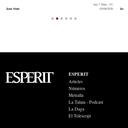
Any 7 Núm. 151
Joan Simó
02/08/2026
Joana
ESPERIT
Articles
Números
Metralla
La Talaia - Podcast
La Daga
El Telescopi