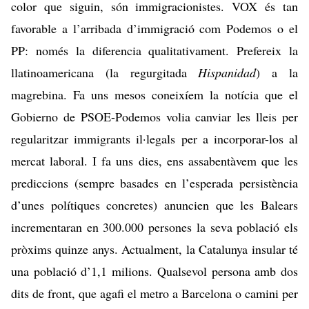
color que siguin, són immigracionistes. VOX és tan
favorable a l’arribada d’immigració com Podemos o el
PP: només la diferencia qualitativament. Prefereix
la
llatinoamericana
(la regurgitada
Hispanidad
)
a la
magrebina
. Fa uns mesos coneixíem la notícia que el
Gobierno de PSOE-Podemos
volia canviar les lleis per
regularitzar immigrants il·legals
per a incorporar-los al
mercat laboral. I fa uns dies, ens assabentàvem que les
prediccions (sempre basades en l’esperada persistència
d’unes polítiques concretes) anuncien que
les Balears
incrementaran en 300.000 persones la seva població
els
pròxims quinze anys. Actualment, la Catalunya insular té
una població d’1,1 milions. Qualsevol persona amb dos
dits de front, que agafi el metro a Barcelona o camini per