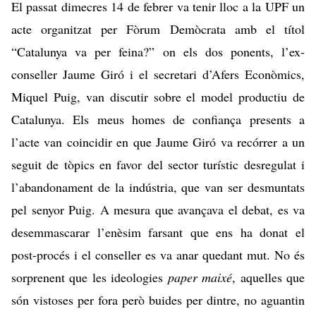
El passat dimecres 14 de febrer va tenir lloc a la UPF un
acte organitzat per Fòrum Demòcrata amb el títol
“Catalunya va per feina?” on els dos ponents, l’ex-
conseller Jaume Giró i el secretari d’Afers Econòmics,
Miquel Puig, van discutir sobre el model productiu de
Catalunya. Els meus homes de confiança presents a
l’acte van coincidir en que Jaume Giró va recórrer a un
seguit de tòpics en favor del sector turístic desregulat i
l’abandonament de la indústria, que van ser desmuntats
pel senyor Puig. A mesura que avançava el debat, es va
desemmascarar l’enèsim farsant que ens ha donat el
post-procés i el conseller es va anar quedant mut. No és
sorprenent que les ideologies
paper maixé
, aquelles que
són vistoses per fora però buides per dintre, no aguantin