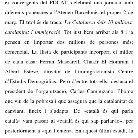
ex-convergents del PDCAT, celebrarà una jornada amb
diferents ponències a l’Ateneu Barcelonès el proper 2 de
març. El títol és de traca:
La Catalunya dels 10 milions:
catalanitat i immigració
. Tot just hem arribat als 8 i ja
pensen en importar dos milions de persones més;
demencial. La llista de participants incorpora el millor
de cada casa: Ferran Mascarell, Chakir El Homrani i
Albert Esteve, director de l’immigracionista Centre
d’Estudis Demogràfics. Però d’entre tots ells, destaca el
president de l’organització, Carles Campuzano, l’home
que viu de la pobresa i que assegura que la catalanitat és
canviant, flueix i s’adapta. De «català és qui parla
català» vam passar al «català és qui sap parlar-lo», per
posteriorment a «qui l’entén». En aquest últim estadi, la