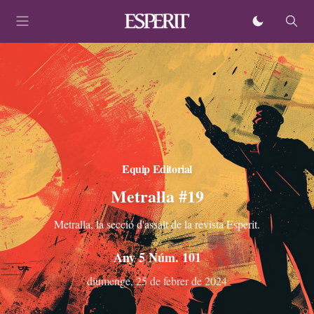
Equip Editorial
Metralla #19
Metralla, la secció d'assalt de la revista Esperit.
Any 5 Núm. 101
diumenge, 25 de febrer de 2024