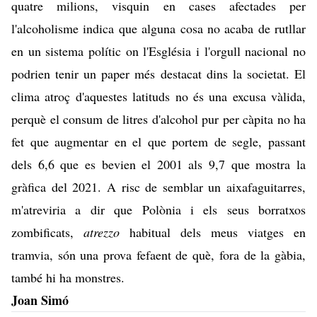
quatre milions, visquin en cases afectades per
l'alcoholisme indica que alguna cosa no acaba de rutllar
en un sistema polític on l'Església i l'orgull nacional no
podrien tenir un paper més destacat dins la societat. El
clima atroç d'aquestes latituds no és una excusa vàlida,
perquè el
consum de litres d'alcohol pur per càpita
no ha
fet que augmentar en el que portem de segle, passant
dels 6,6 que es bevien el 2001 als 9,7 que mostra la
gràfica del 2021. A risc de semblar un aixafaguitarres,
m'atreviria a dir que Polònia i els seus borratxos
zombificats,
atrezzo
habitual dels meus viatges en
tramvia, són una prova fefaent de què, fora de la gàbia,
també hi ha monstres.
Joan Simó