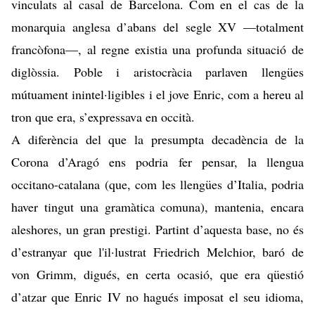
vinculats al casal de Barcelona. Com en el cas de la
monarquia anglesa d’abans del segle XV —totalment
francòfona—, al regne existia una profunda situació de
diglòssia. Poble i aristocràcia parlaven llengües
mútuament inintel·ligibles i el jove Enric, com a hereu al
tron que era, s’expressava en occità.
A diferència del que la presumpta decadència de la
Corona d’Aragó ens podria fer pensar, la llengua
occitano-catalana (que, com les llengües d’Italia, podria
haver tingut una gramàtica comuna), mantenia, encara
aleshores, un gran prestigi. Partint d’aquesta base, no és
d’estranyar que l'il·lustrat Friedrich Melchior, baró de
von Grimm, digués, en certa ocasió, que era qüestió
d’atzar que Enric IV no hagués imposat el seu idioma,