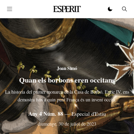
Joan Simó
Quan els borbons eren occitans
La historia del primer monarca de la Casa de Borbó, Enric IV, ens
demostra fins a quin punt França és un invent occità.
Any 4 Núm. 88
— Especial d'Estiu
diumenge, 30 de juliol de 2023