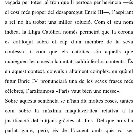
vegada per totes, al tron que li pertoca per herència —és
el cosí més proper del desaparegut Enric III—, l’aspirant
a rei no ha trobat una millor solució. Com el seu nom
indica, la Lliga Catòlica només permetrà que la corona
es col·loqui sobre el cap d’un membre de la seva
confessió i com que els catòlics són aquells que
maneguen les coses a la ciutat, caldrà fer-los contents. És
en aquest context, convuls i altament complex, en què el
futur Enric IV pronunciarà una de les seves frases més
cèlebres, l’arxifamosa «Paris vaut bien une messe».
Sobre aquesta sentència se n’han dit moltes coses, tantes
com sobre la màxima maquiavèl·lica relativa a la
justificació del mitjans gràcies als fins. Del que no s’ha
parlat gaire, però, és de l’accent amb què va ser