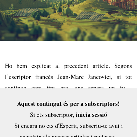
Ho hem explicat
al precedent article
. Segons
l’escriptor francès Jean-Marc Jancovici, si tot
continua com fins ara, ens espera un futur
apocalíptic o, fins i tot, l’extinció de l'espècie. Ara
Aquest contingut és per a subscriptors!
bé, quedaria una segona opció, una sobrietat,
inicia sessió
Si ets subscriptor,
«lliurement» escollida. Es podria...
Si encara no ets d'Esperit,
subscriu-te avui
i
accedeix als nostres articles i podcasts,