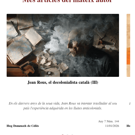
Jean Rous, el decolonialista català (III)
En els darrers anys de la seua vida, Jean Rous va intentar traslladar al seu
Des
país l'experiència adquirida en les lluites anticolonials.
l’A
recor
Any 7 Núm. 144
Hug Domenech de Cellès
11/01/2026
Hug D