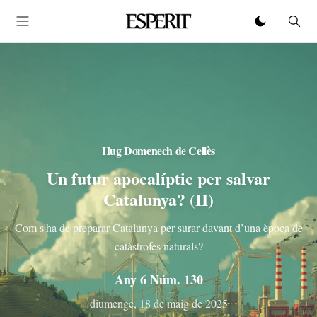
Hug Domenech de Cellès
Un futur apocalíptic per salvar
Catalunya? (II)
Com s'ha de preparar Catalunya per surar davant d’una època de
catàstrofes naturals?
Any 6 Núm. 130
diumenge, 18 de maig de 2025