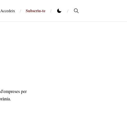
Subscriu-te
Accedeix
/
/
/
 d'empreses per
orània.