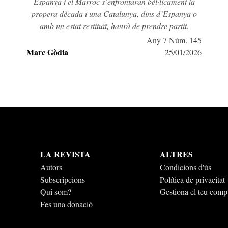
Espanya i el Marroc s’enfrontaran bèl·licament la
propera dècada i una Catalunya, dins d’Espanya o
amb un estat restituït, haurà de prendre partit.
Any 7 Núm. 145
Marc Gòdia
25/01/2026
LA REVISTA
ALTRES
Autors
Condicions d'ús
Subscripcions
Política de privacitat
Qui som?
Gestiona el teu comp
Fes una donació