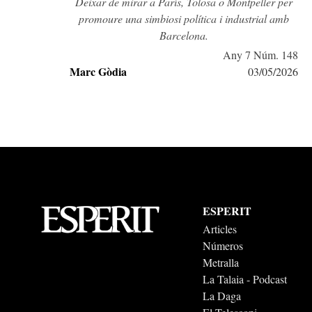
Deixar de mirar a París, Tolosa o Montpeller per
promoure una simbiosi política i industrial amb
Barcelona.
Any 7 Núm. 148
Marc Gòdia
03/05/2026
ESPERIT
Articles
Números
Metralla
La Talaia - Podcast
La Daga