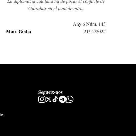
La diplomàcia catalana ha de posar el conflicte de
Gibraltar en el punt de mira.
Any 6 Núm. 143
Marc Gòdia
21/12/2025
Segueix-nos
te