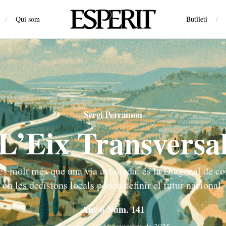
/
Qui som
Butlletí
/
Sergi Perramon
L’Eix Transversa
és molt més que una via asfaltada: és la Diagonal de c
on les decisions locals poden definir el futur nacional.
Any 6 Núm. 141