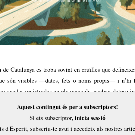
diumenge, 16 de novembre de 2025
a de Catalunya es troba sovint en cruïlles que defineix
ue són visibles —dates, fets o noms propis— i n’hi h
 no quedar registrades en els manuals, acaben determin
veniments. D’aquí no massa, el país pot tornar a
Aquest contingut és per a subscriptors!
 cruïlles.
inicia sessió
Si ets subscriptor,
ts d'Esperit,
subscriu-te avui
i accedeix als nostres artic