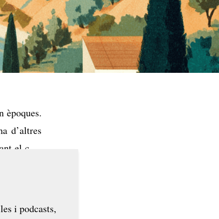
en èpoques.
a d’altres
ant el curs
 viure una
les i podcasts,