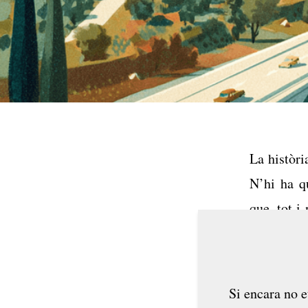
La històri
N’hi ha q
que, tot i
dels esde
d’aquestes
Si encara no e