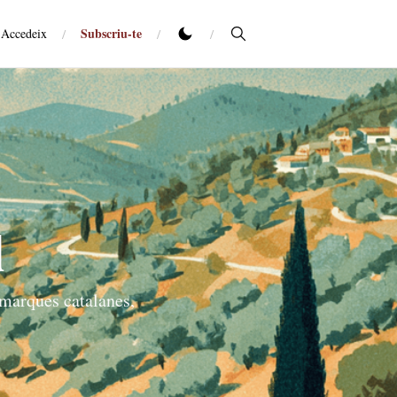
Subscriu-te
Accedeix
/
/
/
l
omarques catalanes,