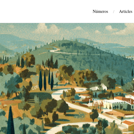
Números
/
Articles
L’Eix Transversal 