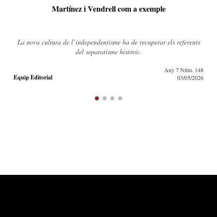
Bourdieu a Williamsburg
s
Els catalans disposem d’ingents reserves infraexplotades de capital
de diverses formes i les podem fer servir estratègicament per erigir-
nos en l’elit dominant del país.
48
Any 7 Núm. 148
26
Daniel Moseguí
03/05/2026