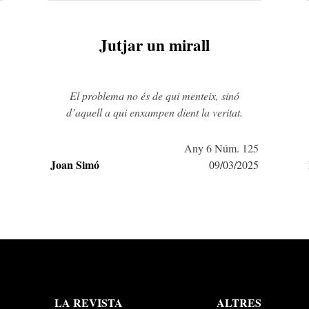
Jutjar un mirall
El problema no és de qui menteix, sinó
d’aquell a qui enxampen dient la veritat.
5
Any 6 Núm. 125
Joan Simó
5
09/03/2025
LA REVISTA
ALTRES