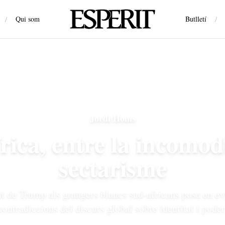
/
Qui som
Butlletí
/
Jordi Homs
ica, entre la incomodi
sectarisme
t de Trump als grangers blancs sud-africans posa en ev
contradiccions del discurs global sobre identitat i poder