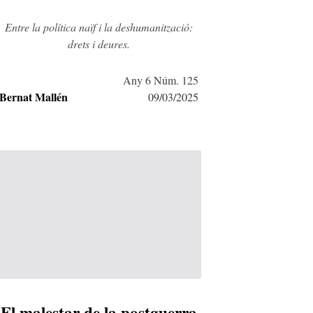
Entre la política naïf i la deshumanització:
drets i deures.
Any 6 Núm. 125
Bernat Mallén
09/03/2025
El malestar de la postguerra