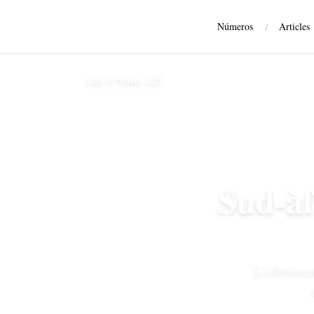
Números
/
Articles
Sud-àfrica, entre la incomoditat i el sectarisme
Any 6 Núm. 125
Sud-àfr
L’oferimen