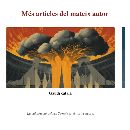
Més articles del mateix autor
Gaudí català
La culminació del seu Temple és el nostre deure.
D