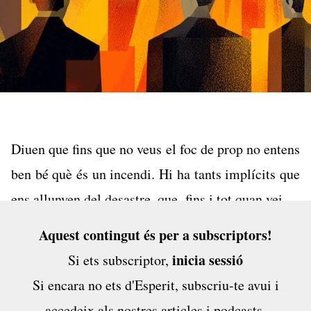
Diuen que fins que no veus el foc de prop no entens
ben bé què és un incendi. Hi ha tants implícits que
ens allunyen del desastre, que, fins i tot quan veiem
el fum de lluny, som incapaços d’imaginar què vol
Aquest contingut és per a subscriptors!
dir, realment, tenir la casa en flames. La vida en
inicia sessió
Si ets subscriptor,
societat descansa sobre una mena de pacte tàcit,
Si encara no ets d'Esperit,
subscriu-te avui
i
gairebé invisible, pel qual donem per fet moltes
accedeix als nostres articles i podcasts,