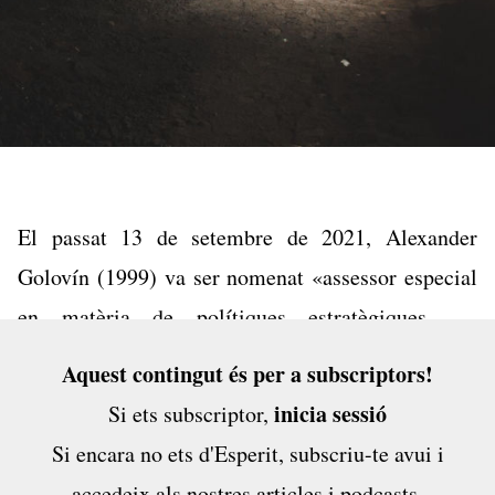
El passat 13 de setembre de 2021, Alexander
Golovín (1999) va ser nomenat «assessor especial
en matèria de polítiques estratègiques del
Departament de Recerca i Universitats». La notícia
Aquest contingut és per a subscriptors!
va córrer com la pólvora per les xarxes socials, i va
inicia sessió
Si ets subscriptor,
sortir del petit clos de Twitter Catalunya per
Si encara no ets d'Esperit,
subscriu-te avui
i
arribar a un públic més general: contra el pronòstic
accedeix als nostres articles i podcasts,