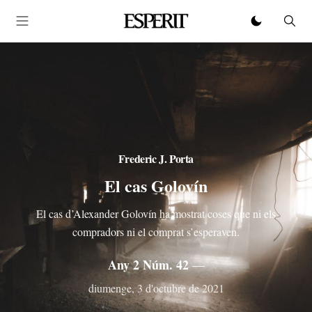
Frederic J. Porta
El cas Golovín
El cas d’Alexander Golovín ha mostrat coses que ni els
compradors ni el comprat s’esperaven.
Any 2 Núm. 42
—
diumenge, 3 d'octubre de 2021