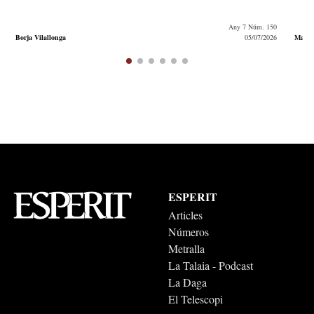
Any 7 Núm. 150
Borja Vilallonga
05/07/2026
Marc 
ESPERIT
Articles
Números
Metralla
La Talaia - Podcast
La Daga
El Telescopi