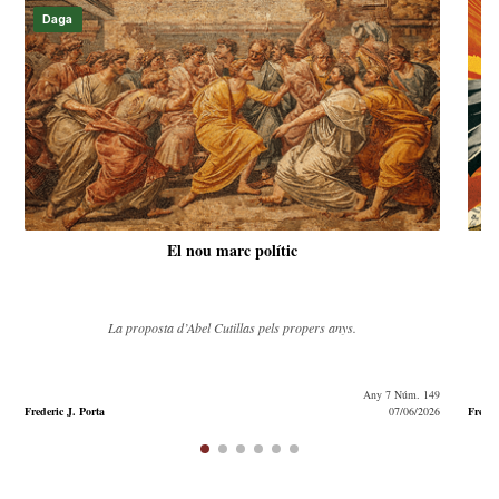
Daga
El nou marc polític
La proposta d’Abel Cutillas pels propers anys.
Any 7 Núm. 149
Frederic J. Porta
07/06/2026
Freder