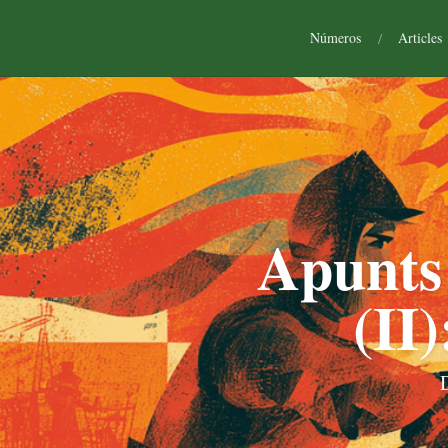
Números
/
Articles
Apunts 
(II
D