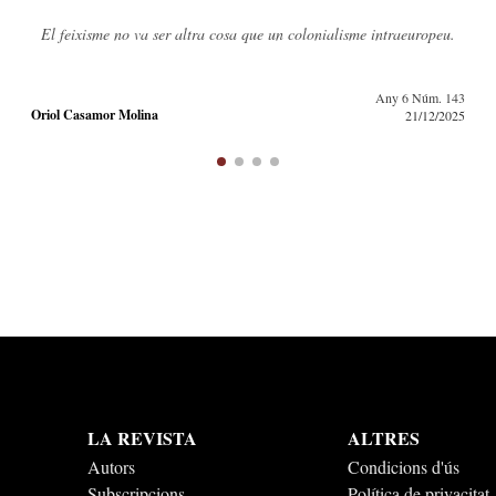
La història, el trauma i la globalització modelen un caràcter català
tan persistent com contradictori.
Any 7 Núm. 149
Jordi Pintado
07/06/2026
LA REVISTA
ALTRES
Autors
Condicions d'ús
Subscripcions
Política de privacitat