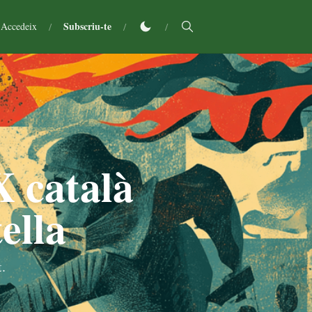
Subscriu-te
Accedeix
/
/
/
X català
ella
.