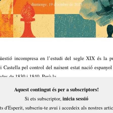
diumenge, 19 d'octubre de 2025
üestió incompresa en l’estudi del segle XIX és
la p
i Castella pel control
del
naixent estat nació espanyo
ades de 1830 i 1840
. Però la...
Aquest contingut és per a subscriptors!
inicia sessió
Si ets subscriptor,
ts d'Esperit,
subscriu-te avui
i accedeix als nostres artic