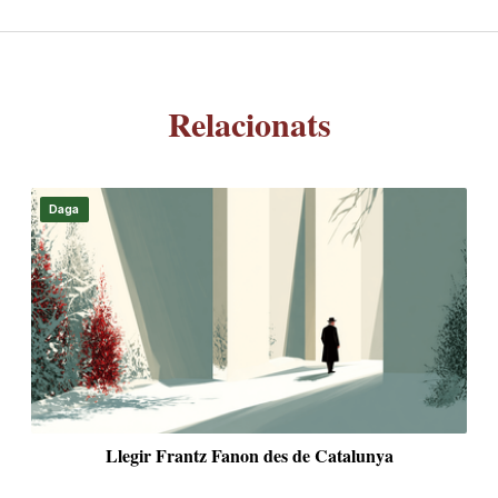
Relacionats
El caràcter català: entre el trauma històric i el soroll
global