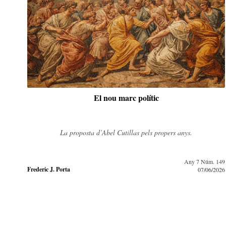
Catalunya davant la crisi d'identitat de Castella
Què diferencia castellanitat, espanyolitat i hispanitat?
. 149
Any 7 Núm. 148
Frederic J. Porta
/2026
03/05/2026