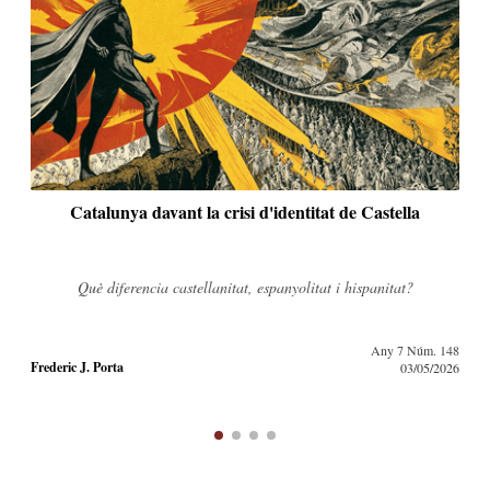
La refundació de la dreta nacionalista
Un nou cicle reclama un nou paradigma.
Any 6 Núm. 143
Frederic J. Porta
21/12/2025