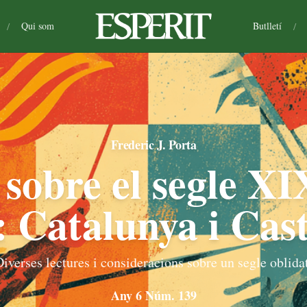
/
Qui som
Butlletí
/
Frederic J. Porta
sobre el segle XI
): Catalunya i Cast
iverses lectures i consideracions sobre un segle oblidat
Any 6 Núm. 139