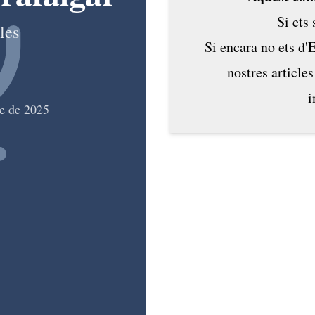
Si ets
les
Si encara no ets d'
nostres articles
i
e de 2025