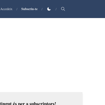
Subscriu-te
Accedeix
/
/
/
ingut és per a subscriptors!