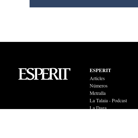
ESPERIT
Articles
Números
Metralla
La Talaia - Podcast
La Daga
El Telescopi
Esperit 2026. Tots els drets reservats.