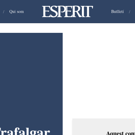
/
Qui som
Butlletí
/
Trafalgar
Aquest cont