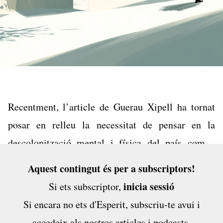
Recentment,
l’article
de Guerau Xipell ha tornat
posar en relleu la necessitat de pensar en la
descolonització mental i física del país com a
marc necessari per sortir de l’actual situació
Aquest contingut és per a subscriptors!
d’autonomisme banal. En aquest article se cita
inicia sessió
Si ets subscriptor,
l’obra més coneguda de l’autor Frantz...
Si encara no ets d'Esperit,
subscriu-te avui
i
accedeix als nostres articles i podcasts,