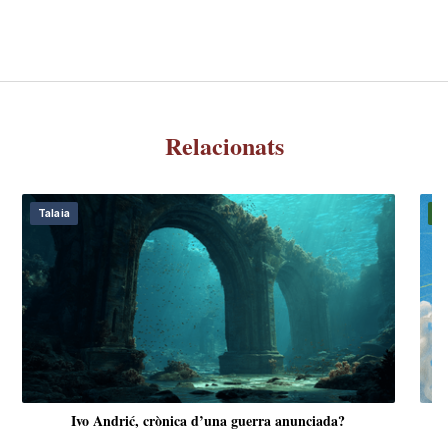
Relacionats
Talaia
D
Ivo Andrić, crònica d’una guerra anunciada?