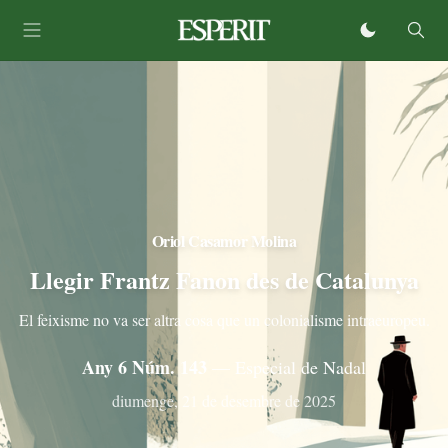
Oriol Casamor Molina
Llegir Frantz Fanon des de Catalunya
El feixisme no va ser altra cosa que un colonialisme intraeuropeu.
Any 6 Núm. 143
— Especial de Nadal
diumenge, 21 de desembre de 2025