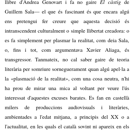
llibre d'Andrea Genovart i fa no gaire
El càstig
de
Guillem Sala— el que és fascinant és que encara algú
ens pretengui fer creure que aquesta decisió és
intranscendent culturalment o simple llibertat creadora: o
es fa simplement per plasmar la realitat, com deia Sala,
o, fins i tot, com argumentava Xavier Aliaga, és
transgressor. Tanmateix, no cal saber gaire de teoria
literària per somriure sorneguerament quan algú apel·la a
la «plasmació de la realitat», com una cosa neutra, n'hi
ha prou de mirar una mica al voltant per veure l'ús
interessat d'aquestes excuses barates. Es fan en castellà
milers de produccions audiovisuals i literàries,
ambientades a l'edat mitjana, a principis del XX o a
l'actualitat, en les quals el català sovint ni apareix en els