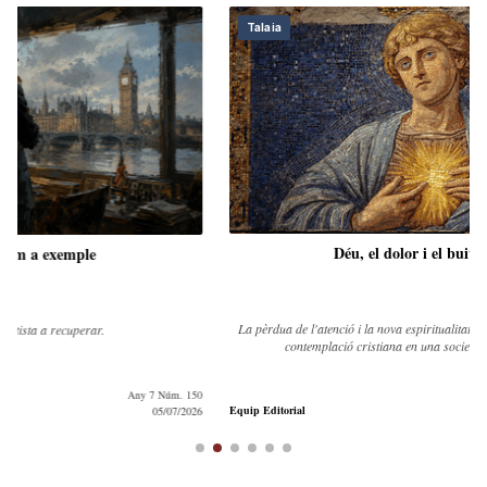
Talaia
Déu, el dolor i el buit modern
La pèrdua de l'atenció i la nova espiritualitat de consum ens allunyen de la
contemplació cristiana en una societat que fuig del dolor.
Any 7 Núm. 149
Equip Editorial
07/06/2026
Equip 