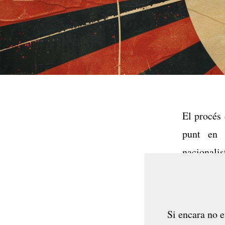
El procés 
punt en 
nacionali
d’entendre
malentesos
És força...
Si encara no e