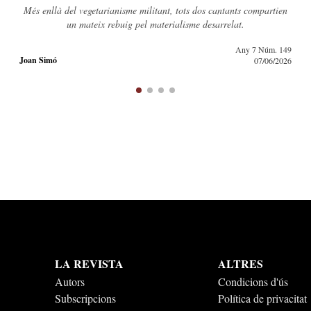
Deixar de mirar a París, Tolosa o Montpeller per promoure una
simbiosi política i industrial amb Barcelona.
Any 7 Núm. 148
Marc Gòdia
03/05/2026
LA REVISTA
ALTRES
Autors
Condicions d'ús
Subscripcions
Política de privacitat