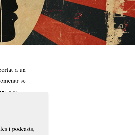
portat a un
omenar-se
poc acaben
i i aclarim
sme català?
les i podcasts,