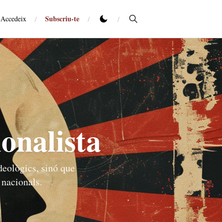
Subscriu-te
Accedeix
/
/
/
onalista
deològics, sinó que
 nacionals.