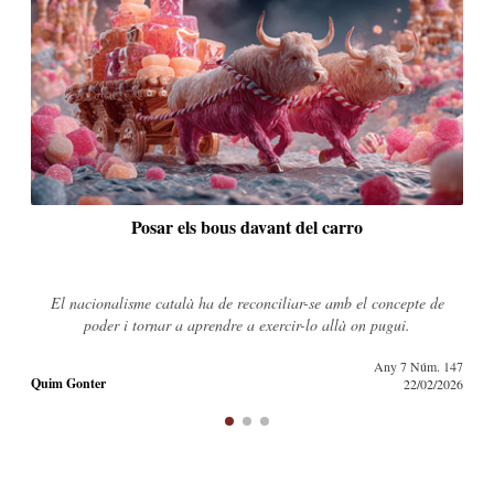
Quanta gent va votar realment l’1 d’octubre?
Les dades de participació de l’1-O, registrades electrònicament al
cens universal, no han estat mai publicades.
Any 7 Núm. 145
Quim Gonter
25/01/2026