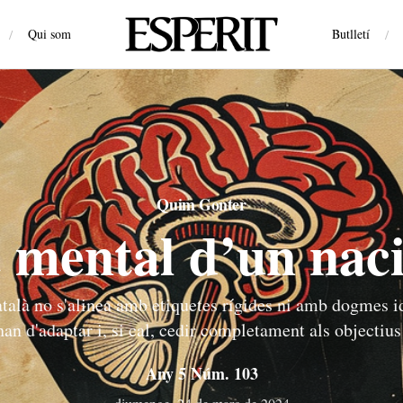
/
Qui som
Butlletí
/
Quim Gonter
 mental d’un naci
talà no s'alinea amb etiquetes rígides ni amb dogmes i
han d'adaptar i, si cal, cedir completament als objectius
Any 5 Núm. 103