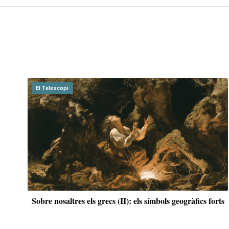
rts
Morrissey: un Battiato imperial