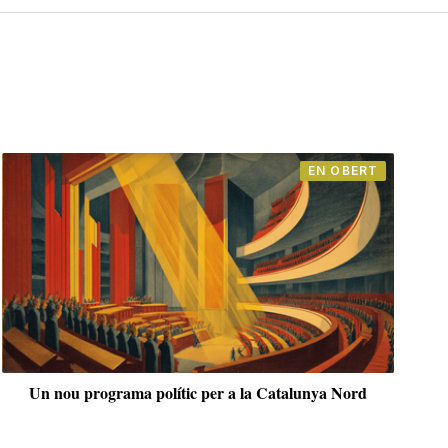
El Telescopi
Sobre nosaltres i els grecs (I): el sol als ulls i els ulls tancats