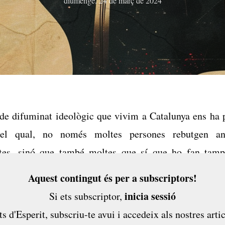
diumenge, 24 de març de 2024
de difuminat ideològic que vivim a Catalunya ens ha 
el qual, no només moltes persones rebutgen an
stes, sinó que també moltes que sí que ho fan tam
 què vol dir ser-ho. Comencem, doncs, des del princip
Aquest contingut és per a subscriptors!
. Quins són els objectius dels partidaris del nacionali
inicia sessió
Si ets subscriptor,
ts d'Esperit,
subscriu-te avui
i accedeix als nostres artic