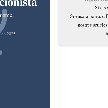
cionista
Si ets
nisme,
Si encara no ets d'
nostres articles
i
 de 2025