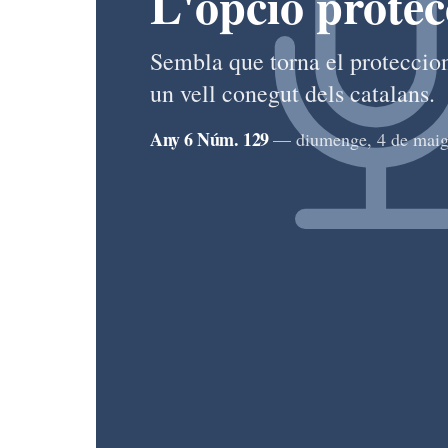
L'opció protec
Sembla que torna el proteccio
un vell conegut dels catalans.
Any 6 Núm. 129
— diumenge, 4 de maig