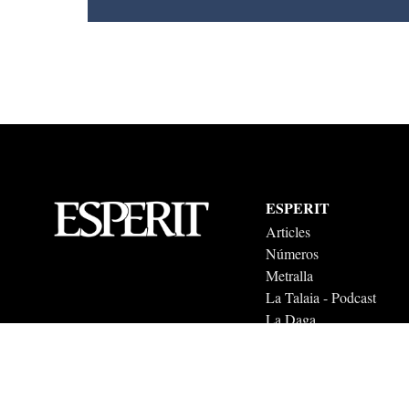
ESPERIT
Articles
Números
Metralla
La Talaia - Podcast
La Daga
El Telescopi
Esperit 2026. Tots els drets reservats.