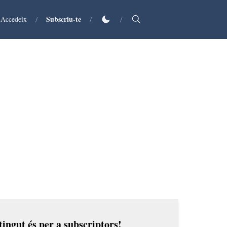
Subscriu-te
Accedeix
/
/
/
ingut és per a subscriptors!