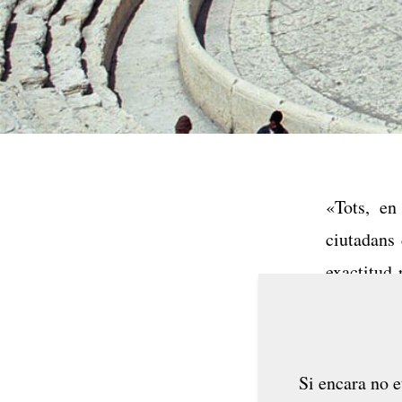
«Tots, en
ciutadans
exactitud 
mantenim. 
Habitem l
N’hem repr
Si encara no e