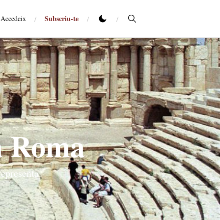
Subscriu-te
Accedeix
/
/
/
 a Roma
representa.