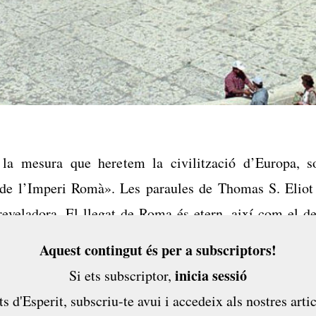
 la mesura que heretem la civilització d’Europa, 
 de l’Imperi Romà». Les paraules de Thomas S. Eliot
reveladora. El llegat de Roma és etern, així com el d
L’avenir dels europeus s’ha construït sobre els seus
Aquest contingut és per a subscriptors!
es ciutats que va fundar i transitem pels camins que
inicia sessió
Si ets subscriptor,
oduït l’urbanisme i...
ts d'Esperit,
subscriu-te avui
i accedeix als nostres artic