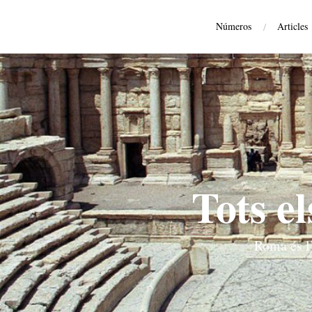
Números
/
Articles
Tots e
Roma és l’