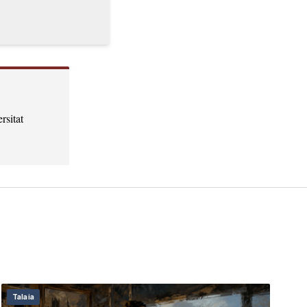
rsitat
Talaia
D