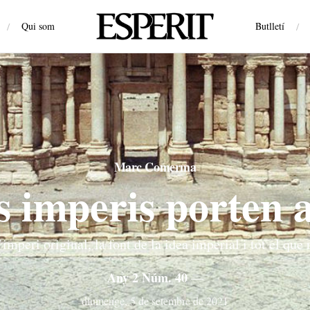
/
Qui som
Butlletí
/
Marc Comerma
ls imperis porten
imperi original, la font de la idea imperial i tot el que 
Any 2 Núm. 40
—
diumenge, 5 de setembre de 2021