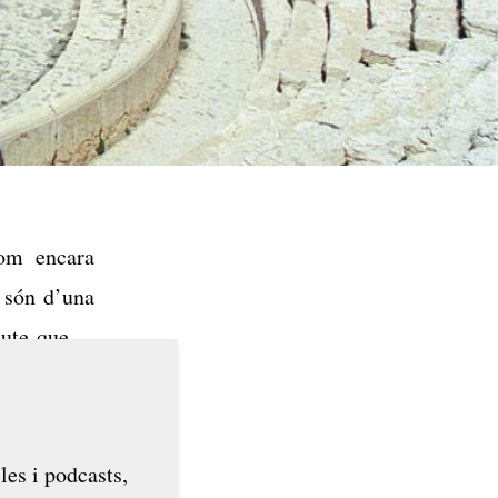
som encara
 són d’una
eute que hi
 fonaments.
 va obrir.
les i podcasts,