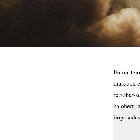
En un temp
marquen el
retrobar-s
ha obert l
imposades