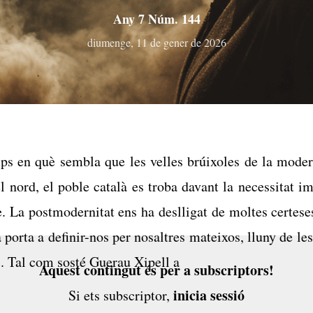
Any 7 Núm. 144
diumenge, 11 de gener de 2026
s en què sembla que les velles brúixoles de la moder
 nord, el poble català es troba davant la necessitat i
e. La postmodernitat ens ha deslligat de moltes certese
a porta a definir-nos per nosaltres mateixos, lluny de les
. Tal com sosté Guerau Xipell a
Aquest contingut és per a subscriptors!
inicia sessió
Si ets subscriptor,