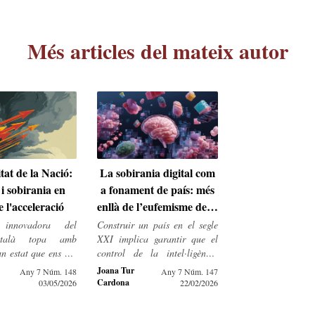
Més articles del mateix autor
tat de la Nació:
La sobirania digital com
t i sobirania en
a fonament de país: més
e l'acceleració
enllà de l’eufemisme de la
IA
t innovadora del
Construir un país en el segle
atalà topa amb
XXI implica garantir que el
'un estat que ens vol
control de la intel·ligència
nia extractiva i no
artificial resideixi en el
Joana Tur
Any 7 Núm. 148
Any 7 Núm. 147
motor de futur.
subjecte polític i no en centres
Cardona
03/05/2026
22/02/2026
de decisió aliens.