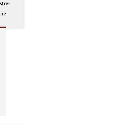
stres
ure.