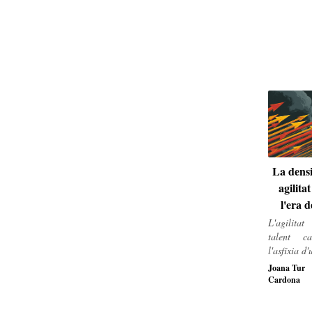
La densi
agilita
l'era d
L'agilita
talent c
l'asfíxia d
com a colò
Joana Tur
pas com a 
Cardona