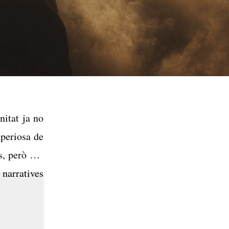
nitat ja no
mperiosa de
s, però ens
 narratives