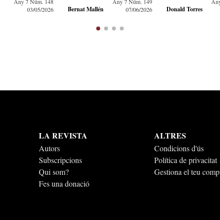
Any 7 Núm. 148
Any 7 Núm. 149
Any
Bernat Mallén
Donald Torres
03/05/2026
07/06/2026
LA REVISTA
ALTRES
Autors
Condicions d'ús
Subscripcions
Política de privacitat
Qui som?
Gestiona el teu comp
Fes una donació