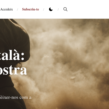
Subscriu-te
Accedeix
/
/
/
alà:
ostra
nèixer-nos com a