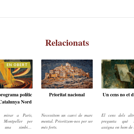
Relacionats
EN OBERT
rograma polític
Prioritat nacional
Un cens no et d
 Catalunya Nord
e mirar a París,
Necessitem un canvi de marc
El cens dels alt
 Montpeller per
mental. Prioritzem-nos per ser
pregunta què 
e una simbiosi
més forts.
assigna on hem de 
i industrial amb