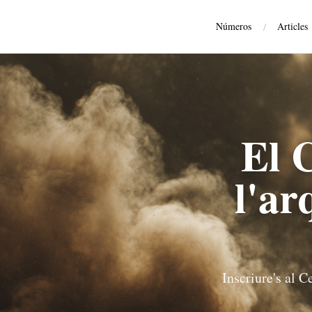
Números
/
Articles
El 
l'ar
Inscriure's al 