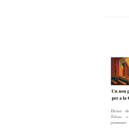
Un nou p
per a la
Deixar d
Tolosa o
promour
política 