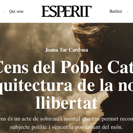
/
Qui som
Butlletí
/
Joana Tur Cardona
Cens del Poble Cat
quitectura de la n
llibertat
Cens és un acte de sobirania mental que ens permet reco
subjecte polític i vèncer la por davant del món.