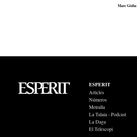
Barcelona.
Marc Gòdia
ESPERIT
Articles
Números
Metralla
La Talaia - Podcast
La Daga
El Telescopi