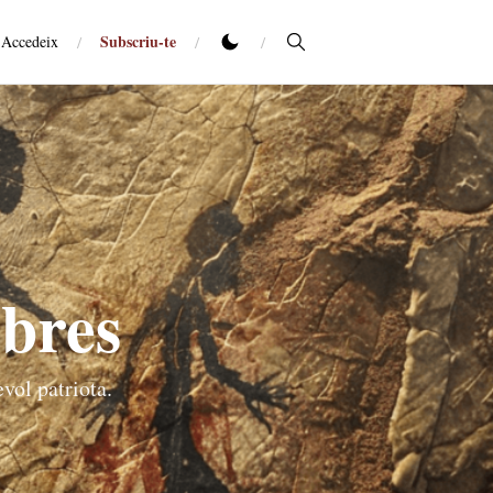
Subscriu-te
Accedeix
/
/
/
obres
vol patriota.