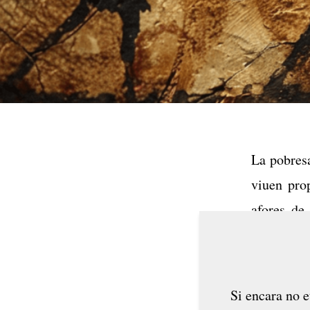
La pobresa
viuen prop
afores de
volador, r
per molest
Si encara no e