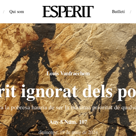
/
Qui som
Butlletí
/
Louis Vanfraechem
rit ignorat dels p
ra la pobresa hauria de ser la màxima prioritat de qualse
Any 5 Núm. 107
diumenge, 19 de maig de 2024