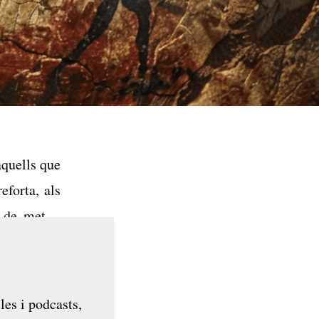
aquells que
eforta, als
 de metall
 sobreviure
.
les i podcasts,