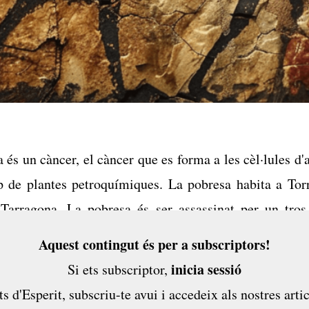
 és un càncer, el càncer que es forma a les cèl·lules d'
 de plantes petroquímiques. La pobresa habita a Torr
 Tarragona. La pobresa és ser assassinat per un tros
esidu d’un accident industrial, o estar massa ocupat a
Aquest contingut és per a subscriptors!
ar-te que els teus fills rebin una educació decent o una..
inicia sessió
Si ets subscriptor,
ts d'Esperit,
subscriu-te avui
i accedeix als nostres artic