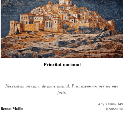
Prioritat nacional
L'
Necessitem un canvi de marc mental. Prioritzem-nos per ser més
G
forts.
Any 7 Núm. 149
Bernat Mallén
Guil
07/06/2026