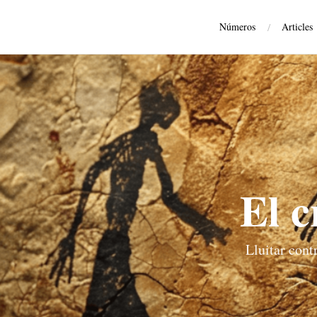
Números
/
Articles
El c
Lluitar cont