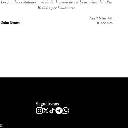
oritat del «Pla
El cens dels altres no ens pregunta què som. Ens assigna 
decidir.
Any 7 Núm. 148
Any 
Donald Torres
03/05/2026
Segueix-nos
te