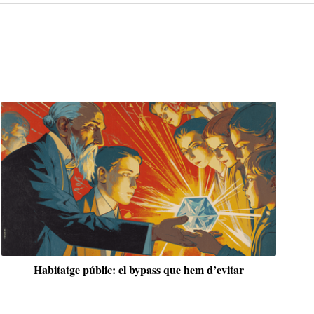
evitar
Un cens no et diu qui ets