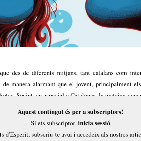
que des de diferents mitjans, tant catalans com inter
x de manera alarmant que el jovent, principalment els
dretes. Sovint, en especial a Catalunya, la mateixa mane
r-ho sembla fer-nos entendre'n les raons. Per què no
Aquest contingut és per a subscriptors!
portar una mica la contrària, escandalitzar els pares? La.
inicia sessió
Si ets subscriptor,
ts d'Esperit,
subscriu-te avui
i accedeix als nostres artic