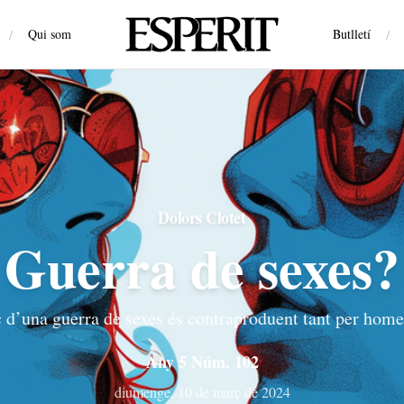
/
Qui som
Butlletí
/
Dolors Clotet
Guerra de sexes?
 d’una guerra de sexes és contraproduent tant per hom
Any 5 Núm. 102
diumenge, 10 de març de 2024