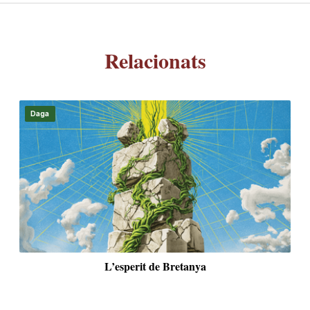
Relacionats
Habitatge públic: el bypass que hem d’