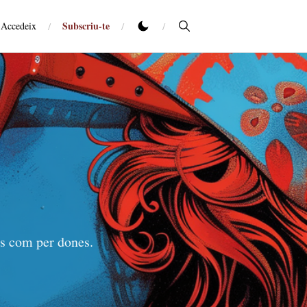
Subscriu-te
Accedeix
/
/
/
es com per dones.