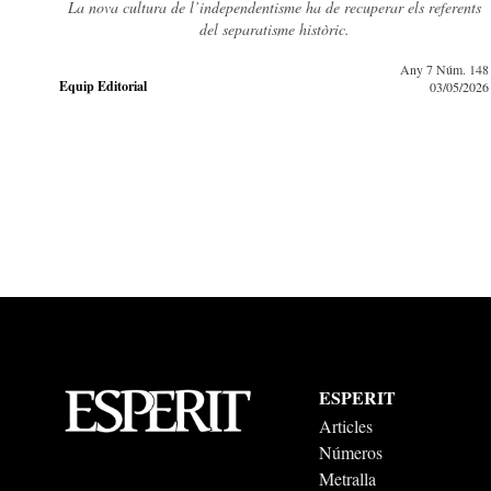
recuperar els referents
Vendre’s la identitat mai serveix per paga
c.
Any 7 Núm. 148
Joan Simó
03/05/2026
ESPERIT
Articles
Números
Metralla