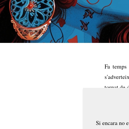
Fa temps 
s'advertei
tornat de 
d'anuncia
joventut, 
Si encara no e