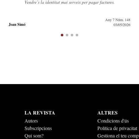
r factures.
Les famílies catalanes i arrelades haurien de ser la pri
50.000» per l’habitatge.
Any 7 Núm. 148
Quim Gonter
03/05/2026
LA REVISTA
ALTRES
Autors
Condicions d'ús
Subscripcions
Política de privacitat
Qui som?
Gestiona el teu comp