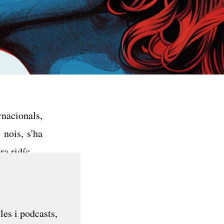
nacionals,
 nois, s'ha
ra ridícula
, en plena
..
les i podcasts,