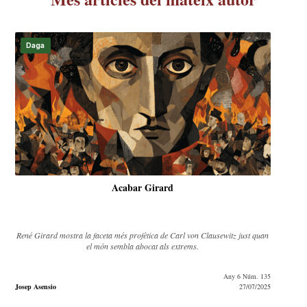
Daga
Acabar Girard
René Girard mostra la faceta més profètica de Carl von Clausewitz just quan
el món sembla abocat als extrems.
Any 6 Núm. 135
Josep Asensio
27/07/2025