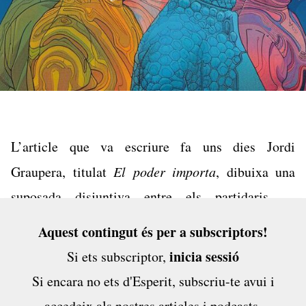
L’
article
que va escriure fa uns dies Jordi
Graupera, titulat
El poder importa
, dibuixa una
suposada disjuntiva entre els partidaris de
participar en les institucions catalanes i els
Aquest contingut és per a subscriptors!
partidaris d’abandonar-les. A un costat, hi hauria
inicia sessió
Si ets subscriptor,
aquells independentistes que consideren que la
Si encara no ets d'Esperit,
subscriu-te avui
i
Generalitat i la resta d’institucions...
accedeix als nostres articles i podcasts,