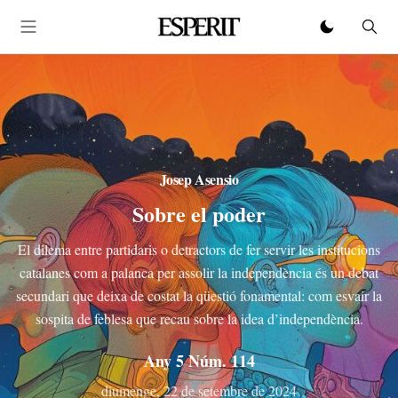
Josep Asensio
Sobre el poder
El dilema entre partidaris o detractors de fer servir les institucions
catalanes com a palanca per assolir la independència és un debat
secundari que deixa de costat la qüestió fonamental: com esvair la
sospita de feblesa que recau sobre la idea d’independència.
Any 5 Núm. 114
diumenge, 22 de setembre de 2024