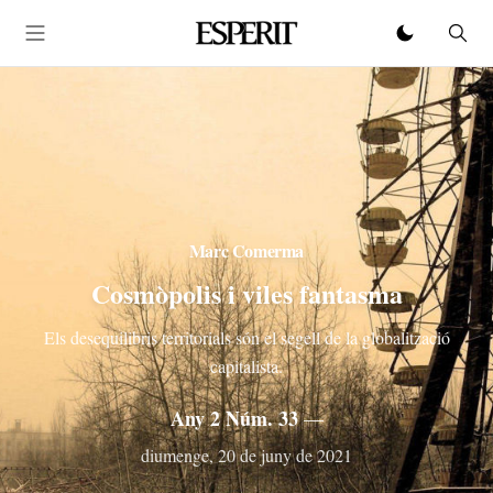
Marc Comerma
Cosmòpolis i viles fantasma
Els desequilibris territorials són el segell de la globalització
capitalista.
Any 2 Núm. 33
—
diumenge, 20 de juny de 2021