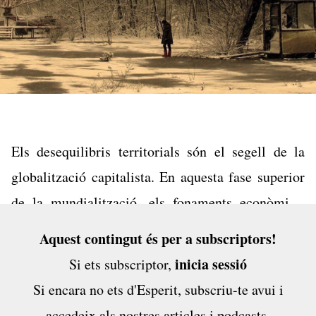
Els desequilibris territorials són el segell de la
globalització capitalista. En aquesta fase superior
de la mundialització, els fonaments econòmics,
socials i culturals dels estats nacionals s’han vist
Aquest contingut és per a subscriptors!
substancialment alterats. La lògica del benefici
inicia sessió
Si ets subscriptor,
màxim, esperonada per la reducció en el preu del
Si encara no ets d'Esperit,
subscriu-te avui
i
transport i la liberalització comercial, han permès
accedeix als nostres articles i podcasts,