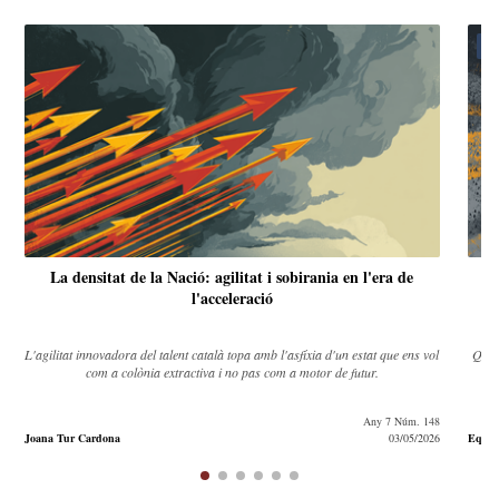
Ta
La densitat de la Nació: agilitat i sobirania en l'era de
l'acceleració
L'agilitat innovadora del talent català topa amb l'asfíxia d'un estat que ens vol
Quina
com a colònia extractiva i no pas com a motor de futur.
Any 7 Núm. 148
Joana Tur Cardona
03/05/2026
Equip 