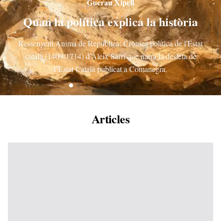
Borja Vilallonga
Existeix una espiritualitat catalana?
La feblesa de la contribució dels catalans en l’espiritualitat és
causa de la condició colonial en la qual Catalunya viu i ha
hagut de viure.
Articles