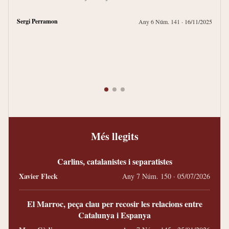
Sergi Perramon
Any 6 Núm. 141
· 16/11/2025
La
Quim 
Freder
Més llegits
Carlins, catalanistes i separatistes
Xavier Fleck
Any 7 Núm. 150 · 05/07/2026
El Marroc, peça clau per recosir les relacions entre
Catalunya i Espanya