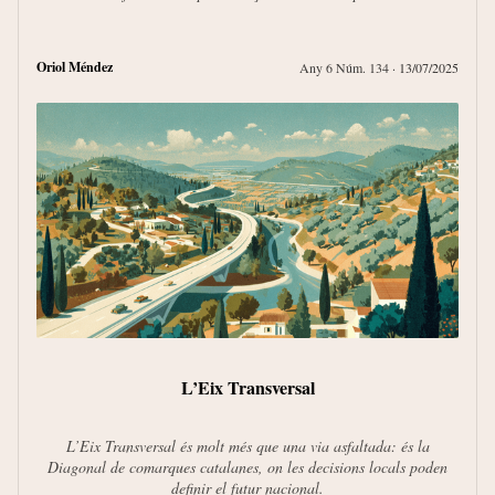
El se
Oriol Méndez
Any 6 Núm. 134
· 13/07/2025
Equip 
Da
L’Eix Transversal
L’Eix Transversal és molt més que una via asfaltada: és la
Diagonal de comarques catalanes, on les decisions locals poden
definir el futur nacional.