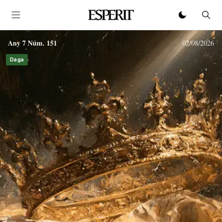
Existeix una espiritualitat catalana?
Any 7 Núm. 151
02/08/2026
El Telescopi