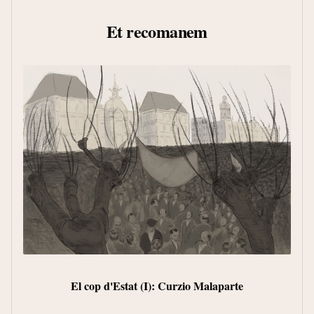
Et recomanem
C
El cop d'Estat (I): Curzio Malaparte
De