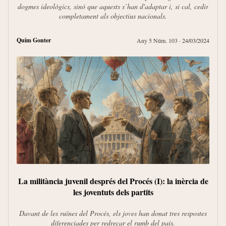
dogmes ideològics, sinó que aquests s’han d'adaptar i, si cal, cedir
completament als objectius nacionals.
Quim Gonter
Any 5 Núm. 103
· 24/03/2024
Oriol 
Tal
La militància juvenil després del Procés (I): la inèrcia de
les joventuts dels partits
Davant de les ruïnes del Procés, els joves han donat tres respostes
diferenciades per redreçar el rumb del país.